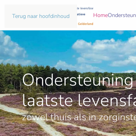
Home
Ondersteun
Terug naar hoofdinhoud
Ondersteuning 
laatste levensf
zowel thuis als in zorginst