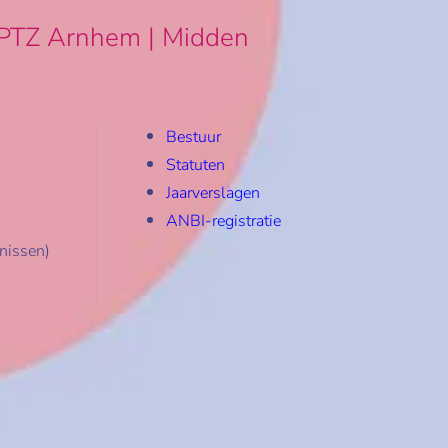
PTZ Arnhem | Midden
Bestuur
Statuten
Jaarverslagen
ANBI-registratie
nissen)