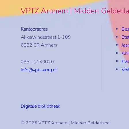
VPTZ Arnhem | Midden Gelderl
Kantooradres
Bes
Akkerwindestraat 1-109
Sta
6832 CR Arnhem
Jaa
ANB
Kwa
085 - 1140020
Ver
info@vptz-amg.nl
Digitale bibliotheek
© 2026 VPTZ Arnhem | Midden Gelderland