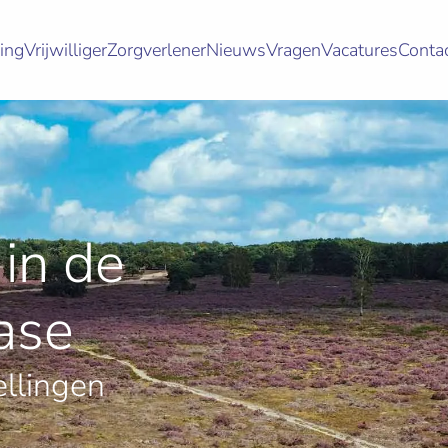
ing
Vrijwilliger
Zorgverlener
Nieuws
Vragen
Vacatures
Conta
in de
ase
ellingen