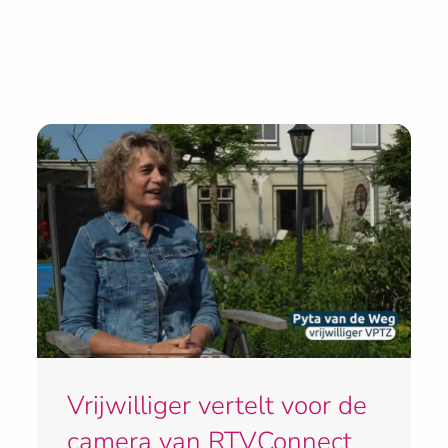
Vrijwilliger vertelt voor de
camera van RTVConnect