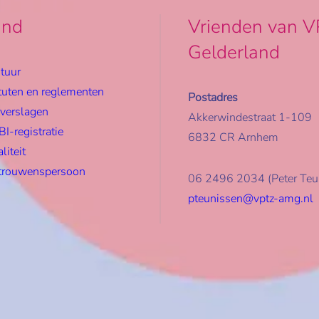
and
Vrienden van V
Gelderland
tuur
tuten en reglementen
Postadres
rverslagen
Akkerwindestraat 1-109
I-registratie
6832 CR Arnhem
liteit
trouwenspersoon
06 2496 2034 (Peter Teu
pteunissen@vptz-amg.nl