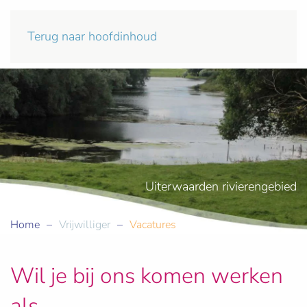
Terug naar hoofdinhoud
Uiterwaarden rivierengebied
Home
Vrijwilliger
Vacatures
Wil je bij ons komen werken
als