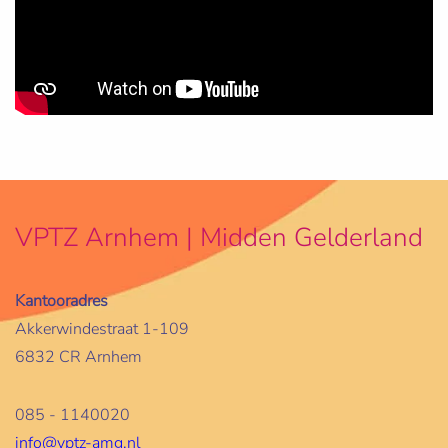
VPTZ Arnhem | Midden Gelderland
Kantooradres
Akkerwindestraat 1-109
6832 CR Arnhem
085 - 1140020
info@vptz-amg.nl