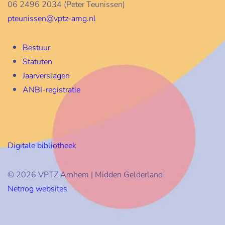
06 2496 2034 (Peter Teunissen)
pteunissen@vptz-amg.nl
Bestuur
Statuten
Jaarverslagen
ANBI-registratie
Digitale bibliotheek
© 2026 VPTZ Arnhem | Midden Gelderland
Netnog websites