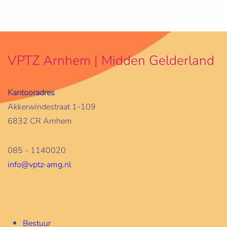
VPTZ Arnhem | Midden Gelderland
Kantooradres
Akkerwindestraat 1-109
6832 CR Arnhem
085 - 1140020
info@vptz-amg.nl
Bestuur