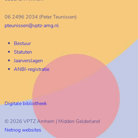
06 2496 2034 (Peter Teunissen)
pteunissen@vptz-amg.nl
Bestuur
Statuten
Jaarverslagen
ANBI-registratie
Digitale bibliotheek
© 2026 VPTZ Arnhem | Midden Gelderland
Netnog websites