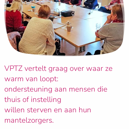
VPTZ vertelt graag over waar ze
warm van loopt:
ondersteuning aan mensen die
thuis of instelling
willen sterven en aan hun
mantelzorgers.