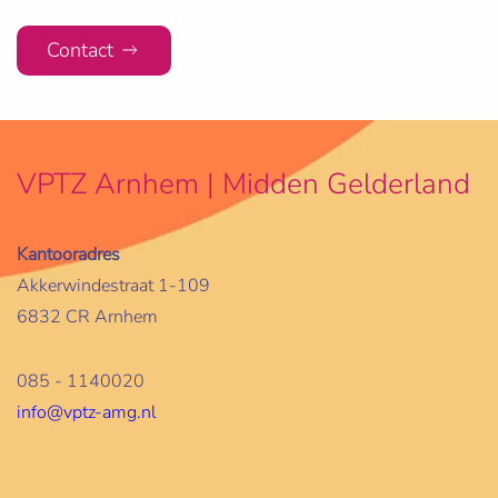
Contact
VPTZ Arnhem | Midden Gelderland
Kantooradres
Akkerwindestraat 1-109
6832 CR Arnhem
085 - 1140020
info@vptz-amg.nl