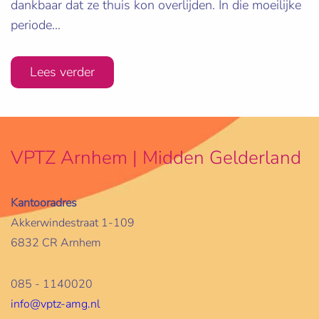
dankbaar dat ze thuis kon overlijden. In die moeilijke
periode...
Lees verder
VPTZ Arnhem | Midden Gelderland
Kantooradres
Akkerwindestraat 1-109
6832 CR Arnhem
085 - 1140020
info@vptz-amg.nl