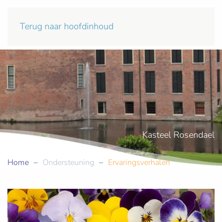
Terug naar hoofdinhoud
Kasteel Rosendael
Home
Ondersteuning
Ervaringsverhalen