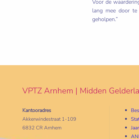
Voor de waardering
lang mee door te 
geholpen.”
VPTZ Arnhem | Midden Gelderl
Kantooradres
Bes
Akkerwindestraat 1-109
Sta
6832 CR Arnhem
Jaa
ANB