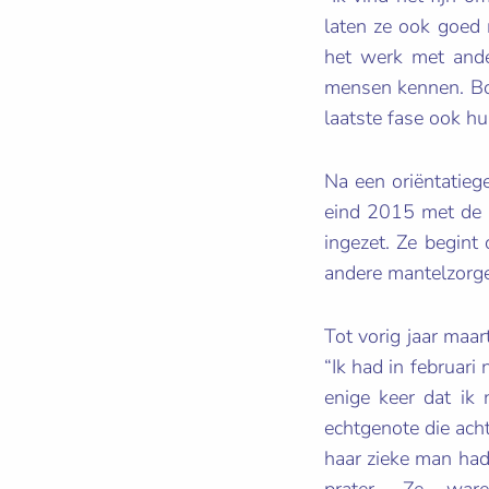
laten ze ook goed 
het werk met ander
mensen kennen. Bov
laatste fas
Na een oriëntatieg
eind 2015 met de i
ingezet. Ze begint 
andere mantel
Tot vorig jaar maar
“Ik had in februari
enige keer dat ik
echtgenote die acht
haar zieke man had
prater. Ze 