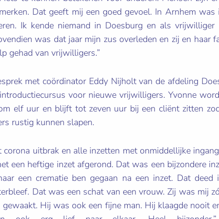
merken. Dat geeft mij een goed gevoel. In Arnhem was 
en. Ik kende niemand in Doesburg en als vrijwilliger 
endien was dat jaar mijn zus overleden en zij en haar fa
e ook hulp gehad van vrijwilligers
esprek met coördinator Eddy Nijholt van de afdeling Doe
ntroductiecursus voor nieuwe vrijwilligers. Yvonne word
om elf uur en blijft tot zeven uur bij een cliënt zitten zo
zorgers rustig kunnen slapen.
t corona uitbrak en alle inzetten met onmiddellijke inga
 net een heftige inzet afgerond. Dat was een bijzondere i
 naar een crematie ben gegaan na een inzet. Dat deed i
erbleef. Dat was een schat van een vrouw. Zij was mij zó
 gewaakt. Hij was ook een fijne man. Hij klaagde nooit e
waren ook erg lief naar elkaar. Heel