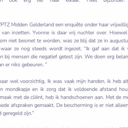
VPTZ Midden Gelderland een enquête onder haar vrijwillig
van inzetten. Yvonne is daar vrij nuchter over. Hoewel 
t om niet besmet te worden, was ze blij dat ze in august
, waar ze nog steeds wordt ingezet. “Ik gaf aan dat ik
n bij mensen die negatief getest zijn. We doen erg belang
an er niks gebeuren. ”
maar wel voorzichtig. Ik was vaak mijn handen, ik heb alt
en mondkapje en ik zorg dat ik voldoende afstand hou.
t maak met de cliënt, heb ik handschoenen aan. Met de 
goede afspraken gemaakt. De bescherming is er niet allee
 goed geregeld zijn.”