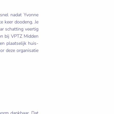
 snel nadat Yvonne
te keer doodeng. Je
r schatting veertig
den bij VPTZ Midden
n plaatselijk huis-
or deze organisatie
enorm dankbaar. Dat