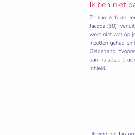
Ik ben niet b
Ze kan zich de ee
Jacobs (68) vanuit
weet niet wat op j
inzetten gehad en 
Gelderland. Yvonne
aan-huisblad brach
inhield.
“Ik vind het fijn 