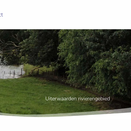
ct
Uiterwaarden rivierengebied