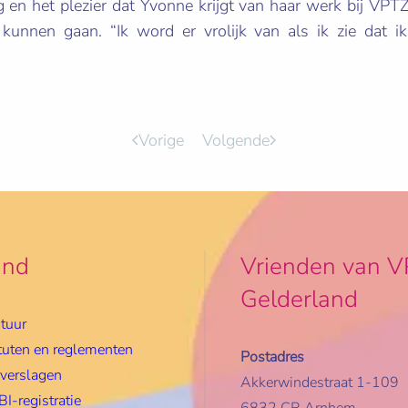
 en het plezier dat Yvonne krijgt van haar werk bij VPT
kunnen gaan. “Ik word er vrolijk van als ik zie dat 
Vorige
Volgende
and
Vrienden van V
Gelderland
tuur
tuten en reglementen
Postadres
rverslagen
Akkerwindestraat 1-109
I-registratie
6832 CR Arnhem