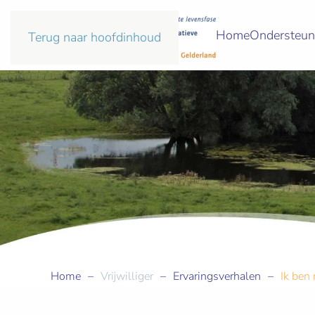
Home
Ondersteun
Terug naar hoofdinhoud
Home
Vrijwilliger
Ervaringsverhalen
Ik ben 