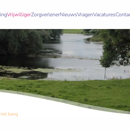
ing
Vrijwilliger
Zorgverlener
Nieuws
Vragen
Vacatures
Conta
niet bang