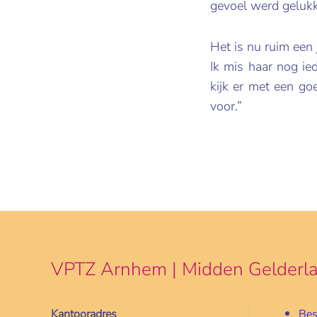
gevoel werd gelukki
Het is nu ruim een 
Ik mis haar nog ie
kijk er met een go
voor.”
VPTZ Arnhem | Midden Gelderl
Kantooradres
Bes