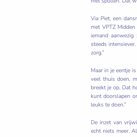
met spullen. Dat w
Via Piet, een dan
met VPTZ Midden G
iemand aanwezig 
steeds intensiever
zorg.”
Maar in je eentje i
veel thuis doen, m
breekt je op. Dat ho
kunt doorslapen om
leuks te doen.”
De inzet van vrij
echt niets meer. A