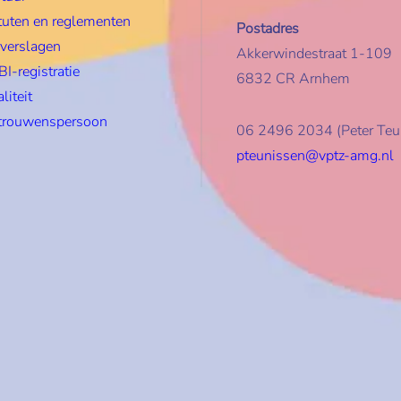
tuten en reglementen
Postadres
rverslagen
Akkerwindestraat 1-109
I-registratie
6832 CR Arnhem
liteit
trouwenspersoon
06 2496 2034 (Peter Teu
pteunissen@vptz-amg.nl