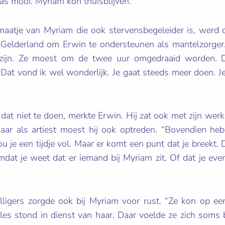
as mooi. Myriam kon thuisblijven.”
smaatje van Myriam die ook stervensbegeleider is, werd
elderland om Erwin te ondersteunen als mantelzorger.
zijn. Ze moest om de twee uur omgedraaid worden. 
. Dat vond ik wel wonderlijk. Je gaat steeds meer doen. J
s dat niet te doen, merkte Erwin. Hij zat ook met zijn wer
aar als artiest moest hij ook optreden. “Bovendien heb
u je een tijdje vol. Maar er komt een punt dat je breekt. D
dat je weet dat er iemand bij Myriam zit. Of dat je ev
willigers zorgde ook bij Myriam voor rust. “Ze kon op 
lles stond in dienst van haar. Daar voelde ze zich soms