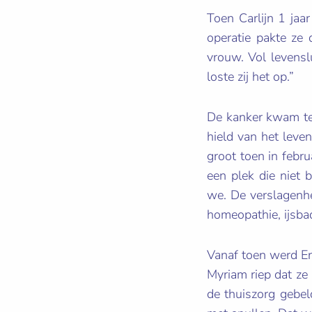
Toen Carlijn 1 jaa
operatie pakte ze
vrouw. Vol levenslu
loste zij het op.”
De kanker kwam te
hield van het lev
groot toen in febr
een plek die niet 
we. De verslagenhe
homeopathie, ijsba
Vanaf toen werd Er
Myriam riep dat ze
de thuiszorg gebe