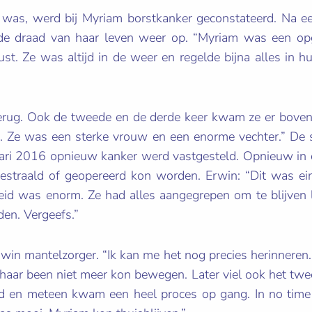
r was, werd bij Myriam borstkanker geconstateerd. Na 
 de draad van haar leven weer op. “Myriam was een op
st. Ze was altijd in de weer en regelde bijna alles in hu
rug. Ook de tweede en de derde keer kwam ze er boven
en. Ze was een sterke vrouw en een enorme vechter.” De
uari 2016 opnieuw kanker werd vastgesteld. Opnieuw in
bestraald of geopereerd kon worden. Erwin: “Dit was ei
id was enorm. Ze had alles aangegrepen om te blijven 
den. Vergeefs.”
win mantelzorger. “Ik kan me het nog precies herinneren
 haar been niet meer kon bewegen. Later viel ook het twee
ld en meteen kwam een heel proces op gang. In no time 