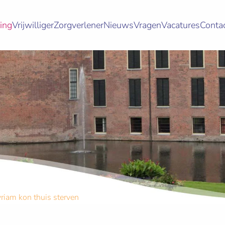
ing
Vrijwilliger
Zorgverlener
Nieuws
Vragen
Vacatures
Conta
riam kon thuis sterven