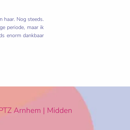
an haar. Nog steeds.
ge periode, maar ik
eeds enorm dankbaar
PTZ Arnhem | Midden