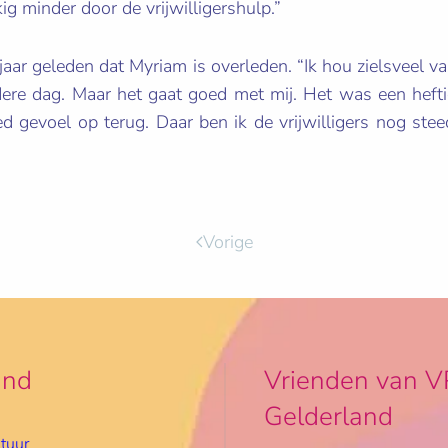
g minder door de vrijwilligershulp.”
jaar geleden dat Myriam is overleden. “Ik hou zielsveel v
dere dag. Maar het gaat goed met mij. Het was een hefti
ed gevoel op terug. Daar ben ik de vrijwilligers nog st
Vorige
and
Vrienden van V
Gelderland
tuur