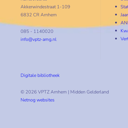
Akkerwindestraat 1-109
Sta
6832 CR Arnhem
Jaa
ANB
Kwa
085 - 1140020
Ver
info@vptz-amg.nl
Digitale bibliotheek
© 2026 VPTZ Arnhem | Midden Gelderland
Netnog websites